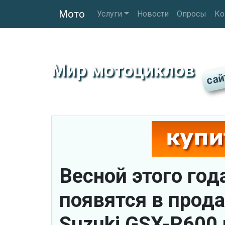
Мото
Услуги
Новости
Опросы
Ко
Мир мотоциклов
Весной этого год
появятся в прод
Suzuki GSX-R600