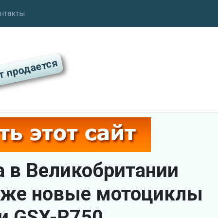
нтакты
а в Великобритании
аже новые мотоциклы
 и GSX-R750